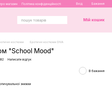
Вхід
Бажання
 про магазин
Політика конфіденційності
Мій кошик
ротичні костюми
Еротичні костюми DIVA
юм "School Mood"
782
Написати відгук
В бажання
опичувальної знижки