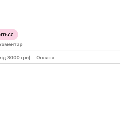
иться
 коментар
ід 3000 грн)
Оплата