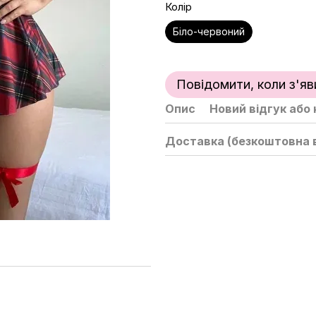
Колір
Біло-червоний
Повідомити, коли з'яв
Опис
Новий відгук або
Доставка (безкоштовна в