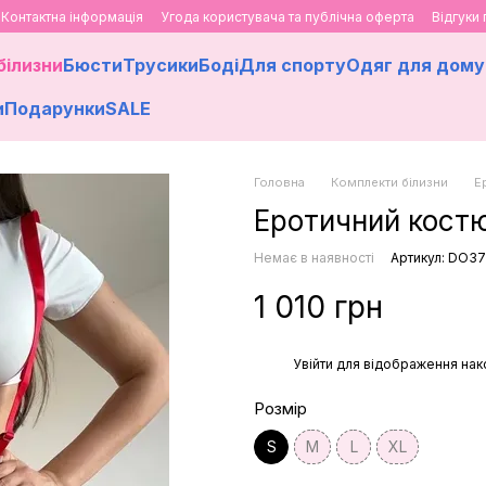
Контактна інформація
Угода користувача та публічна оферта
Відгуки
білизни
Бюсти
Трусики
Боді
Для спорту
Одяг для дому
и
Подарунки
SALE
Головна
Комплекти білизни
Е
Еротичний кост
Немає в наявності
Артикул: DO3
1 010 грн
%
Увійти
для відображення нак
Розмір
S
M
L
XL