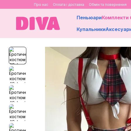
Перейти до основного контенту
Про нас
Оплата і доставка
Обмін та повернення
Пеньюари
Комплекти 
Купальники
Аксесуар