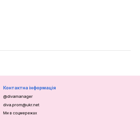
Контактна інформація
@divamanager
diva.prom@ukr.net
Ми в соцмережах