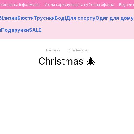
Контактна інформація
Угода користувача та публічна оферта
Відгуки
білизни
Бюсти
Трусики
Боді
Для спорту
Одяг для дому
и
Подарунки
SALE
Головна
Christmas 🎄
Christmas 🎄