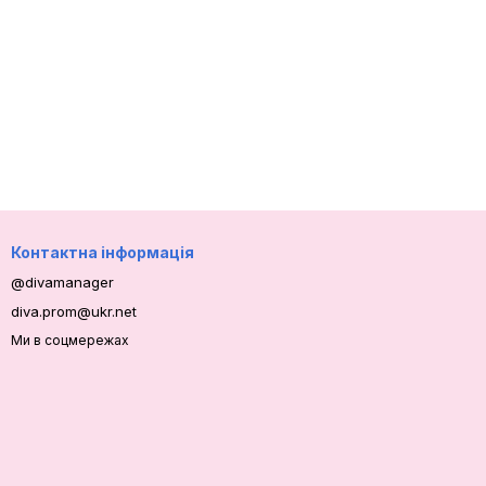
Контактна інформація
@divamanager
diva.prom@ukr.net
Ми в соцмережах