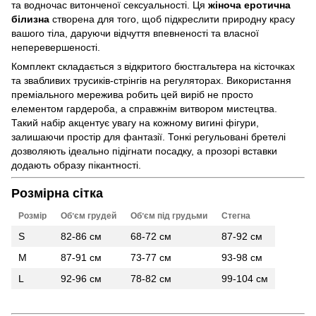
та водночас витонченої сексуальності. Ця
жіноча еротична
білизна
створена для того, щоб підкреслити природну красу
вашого тіла, даруючи відчуття впевненості та власної
неперевершеності.
Комплект складається з відкритого бюстгальтера на кісточках
та звабливих трусиків-стрінгів на регуляторах. Використання
преміального мережива робить цей виріб не просто
елементом гардероба, а справжнім витвором мистецтва.
Такий набір акцентує увагу на кожному вигині фігури,
залишаючи простір для фантазії. Тонкі регульовані бретелі
дозволяють ідеально підігнати посадку, а прозорі вставки
додають образу пікантності.
Розмірна сітка
Розмір
Обʼєм грудей
Обʼєм під грудьми
Стегна
S
82-86 см
68-72 см
87-92 см
M
87-91 см
73-77 см
93-98 см
L
92-96 см
78-82 см
99-104 см