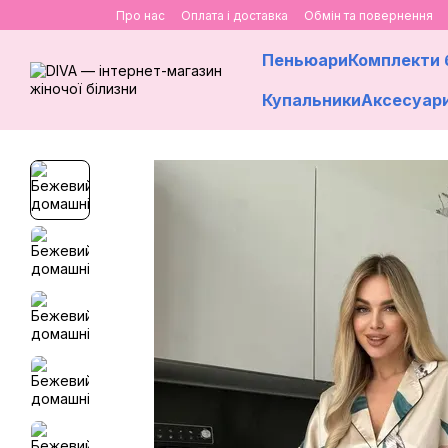
Перейти до основного контенту
Про нас
Оплата і доставка
Обмін та повернення
Пеньюари
Комплекти 
Купальники
Аксесуар