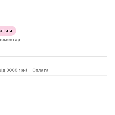
иться
 коментар
ід 3000 грн)
Оплата