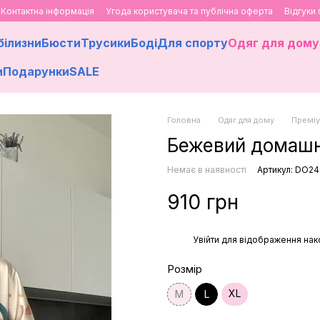
Контактна інформація
Угода користувача та публічна оферта
Відгуки
білизни
Бюсти
Трусики
Боді
Для спорту
Одяг для дому
и
Подарунки
SALE
Головна
Одяг для дому
Преміу
Бежевий домашн
Немає в наявності
Артикул: DO24
910 грн
%
Увійти
для відображення нак
Розмір
XL
M
L