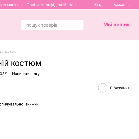
Вхід
Бажання
 про магазин
Політика конфіденційності
Мій кошик
м піжами
ій костюм
03/1
Написати відгук
В бажання
опичувальної знижки