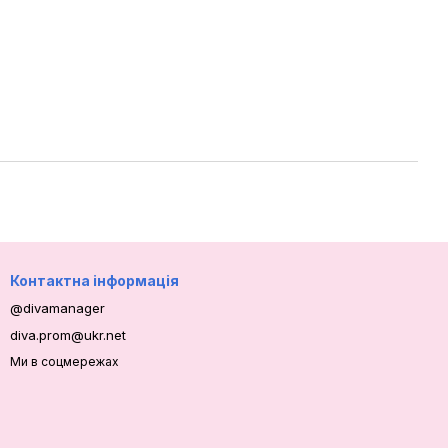
Контактна інформація
@divamanager
diva.prom@ukr.net
Ми в соцмережах