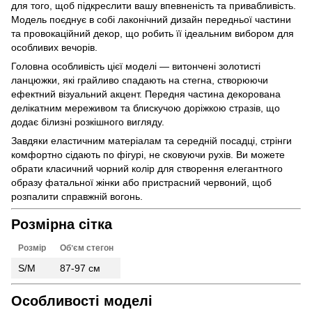
для того, щоб підкреслити вашу впевненість та привабливість.
Модель поєднує в собі лаконічний дизайн передньої частини
та провокаційний декор, що робить її ідеальним вибором для
особливих вечорів.
Головна особливість цієї моделі — витончені золотисті
ланцюжки, які грайливо спадають на стегна, створюючи
ефектний візуальний акцент. Передня частина декорована
делікатним мереживом та блискучою доріжкою стразів, що
додає білизні розкішного вигляду.
Завдяки еластичним матеріалам та середній посадці, стрінги
комфортно сідають по фігурі, не сковуючи рухів. Ви можете
обрати класичний чорний колір для створення елегантного
образу фатальної жінки або пристрасний червоний, щоб
розпалити справжній вогонь.
Розмірна сітка
Розмір
Обʼєм стегон
S/M
87-97 см
Особливості моделі