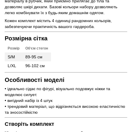
матеріалу в рубчик, який приємно прилягає до тіла та
дозволяє шкірі дихати. Базові кольори набору дозволяють
легко комбінувати їх з будь-яким домашнім одягом.
Кожен комплект містить 4 одиниці рандомних кольорів,
забезпечуючи практичність вашого гардероба.
Розмірна сітка
Розмір
Обʼєм стегон
S/M
89-95 см
L/XL
96-102 см
Особливості моделі
• ідеально сідає по фігурі, візуально подовжує ніжки та
моделює силует.
• вигідний набір із 4 штук
• трендовий матеріал, що відрізняється високою еластичністю
та зносостійкістю
Створіть комплект