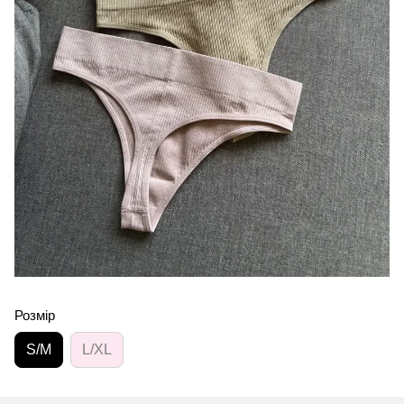
Розмір
S/M
L/XL