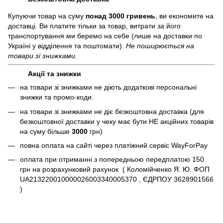
Купуючи товар на суму
понад 3000 гривень
, ви економите на
доставці. Ви платите тільки за товар, витрати за його
транспортування ми беремо на себе (лише на доставки по
Україні у відділення та поштомати).
Не поширюється на
товари зі знижками.
Акції та знижки
на товари зі знижками не діють додаткові персональні
знижки та промо-коди.
на товари зі знижками не діє безкоштовна доставка (для
безкоштовної доставки у чеку має бути НЕ акційних товарів
на суму більше
3000
грн)
повна оплата на сайті через платіжний сервіc WayForPay
оплата при отриманні з попередньою передплатою 150
грн на розрахунковий рахунок ( Коломійченко Я. Ю. ФОП
UA213220010000026003340005370 , ЄДРПОУ 3628901566
)