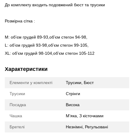
До комплекту входить подовжений бюст та трусики
Розмірна сітка :
М: обʼєм грудей 89-93,обʼєм стегон 94-98,
L: обʼєм грудей 93-98,обʼєм стегон 99-105,
XL: обʼєм грудей 98-104,обʼєм стегон 105-112
Характеристики
Елементи у комплекті
Трусики, Бюст
Трусики
Стрінги
Посадка
Висока
Чашка
Мʼяка, З кісточками
Бретелі
Незнімні, Регульовані