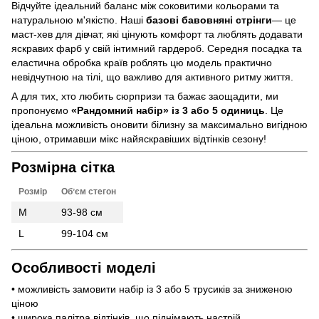
Відчуйте ідеальний баланс між соковитими кольорами та
натуральною м'якістю. Наші
базові бавовняні стрінги
— це
маст-хев для дівчат, які цінують комфорт та люблять додавати
яскравих фарб у свій інтимний гардероб. Середня посадка та
еластична обробка країв роблять цю модель практично
невідчутною на тілі, що важливо для активного ритму життя.
А для тих, хто любить сюрпризи та бажає заощадити, ми
пропонуємо
«Рандомний набір» із 3 або 5 одиниць
. Це
ідеальна можливість оновити білизну за максимально вигідною
ціною, отримавши мікс найяскравіших відтінків сезону!
Розмірна сітка
Розмір
Обʼєм стегон
M
93-98 см
L
99-104 см
Особливості моделі
• можливість замовити набір із 3 або 5 трусиків за зниженою
ціною
• широка палітра відтінків, що піднімають настрій