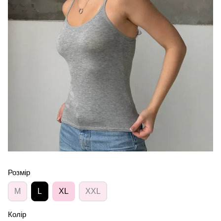
Розмір
M
L
XL
XXL
Колір