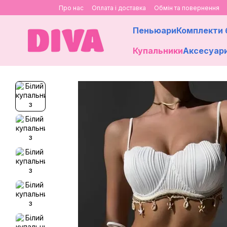
Перейти до основного контенту
Про нас
Оплата і доставка
Обмін та повернення
Пеньюари
Комплекти 
Купальники
Аксесуар