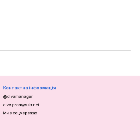
Контактна інформація
@divamanager
diva.prom@ukr.net
Ми в соцмережах