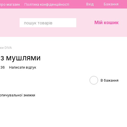
Вхід
Бажання
 про магазин
Політика конфіденційності
Мій кошик
ки DIVA
к з мушлями
636
Написати відгук
В бажання
опичувальної знижки