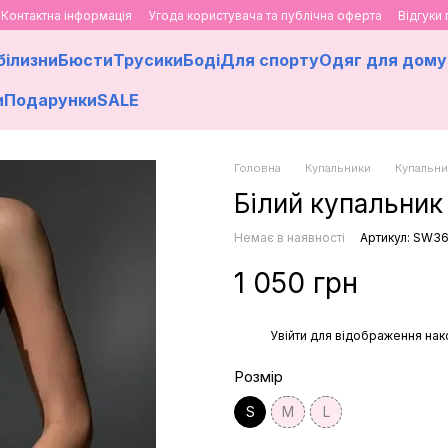
Контактна інформація
Угода користувача та публічна оферта
Відгуки
білизни
Бюсти
Трусики
Боді
Для спорту
Одяг для дому
и
Подарунки
SALE
Головна
Купальники
Купальни
Білий купальни
Немає в наявності
Артикул: SW3
1 050 грн
%
Увійти
для відображення нак
Розмір
S
M
L