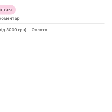
иться
 коментар
ід 3000 грн)
Оплата