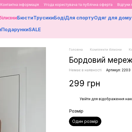
Контактна інформація
Угода користувача та публічна оферта
Відгуки
білизни
Бюсти
Трусики
Боді
Для спорту
Одяг для дому
и
Подарунки
SALE
Головна
Комплекти білизни
К
Бордовий мережи
Немає в наявності
Артикул: 2203
299 грн
%
Увійти
для відображення нак
Розмір
Один розмір