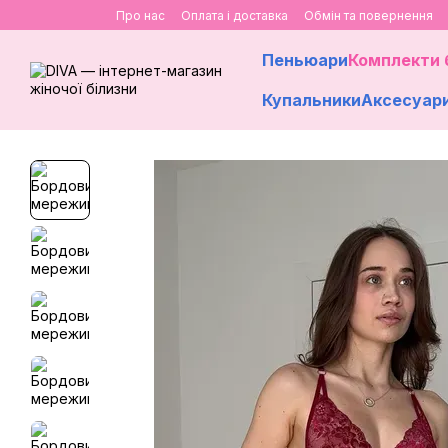
Перейти до основного контенту
Про нас
Оплата і доставка
Обмін та повернення
Пеньюари
Комплекти 
Купальники
Аксесуар