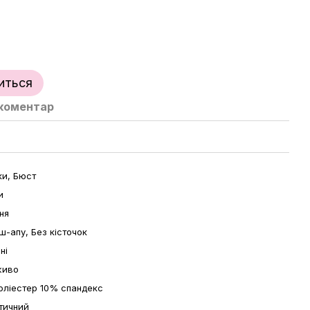
иться
 коментар
ки, Бюст
и
ня
ш-апу, Без кісточок
ні
живо
оліестер 10% спандекс
тичний