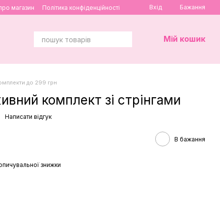
Вхід
Бажання
 про магазин
Політика конфіденційності
Мій кошик
омплекти до 299 грн
вний комплект зі стрінгами
Написати відгук
В бажання
опичувальної знижки