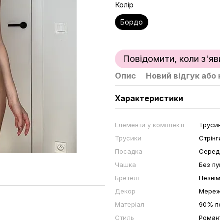
Колір
Бордо
Повідомити, коли з'яв
Опис
Новий відгук або
Характеристики
Елементи у комплекті
Труси
Трусики
Стрінг
Посадка
Серед
Чашка
Без пу
Бретелі
Незнім
Декор
Мере
Матеріал
90% п
Стиль
Роман