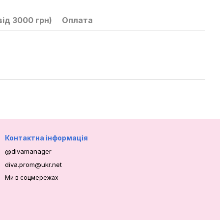
ід 3000 грн)
Оплата
Контактна інформація
@divamanager
diva.prom@ukr.net
Ми в соцмережах