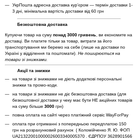
УкрПошта адресна доставка курʼєром — термін доставки 1-
3 дні, мінімальна вартість доставки від 60 грн
Безкоштовна доставка
Купуючи товар на суму
понад 3000 гривень
, ви економите на
доставці. Ви платите тільки за товар, витрати за його
транспортування ми беремо на себе (лише на доставки по
Україні у відділення та поштомати).
Не поширюється на
товари зі знижками.
Акції та знижки
на товари зі знижками не діють додаткові персональні
знижки та промо-коди.
на товари зі знижками не діє безкоштовна доставка (для
безкоштовної доставки у чеку має бути НЕ акційних товарів
на суму більше
3000
грн)
повна оплата на сайті через платіжний сервіc WayForPay
оплата при отриманні з попередньою передплатою 150
грн на розрахунковий рахунок ( Коломійченко Я. Ю. ФОП
UA213220010000026003340005370 , ЄДРПОУ 3628901566