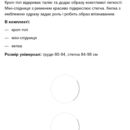
Кроп-топ відкриває талію та додає образу кокетливої легкості.
Міні-спідниця з ременем красиво підкреслює стегна. Кепка з
емблемою одразу задає роль і робить образ впізнаваним.
В комплекті:
кроп-топ
міні-спідниця
кепка
Розмір універсал:
груди 80-94, стегна 84-98 см