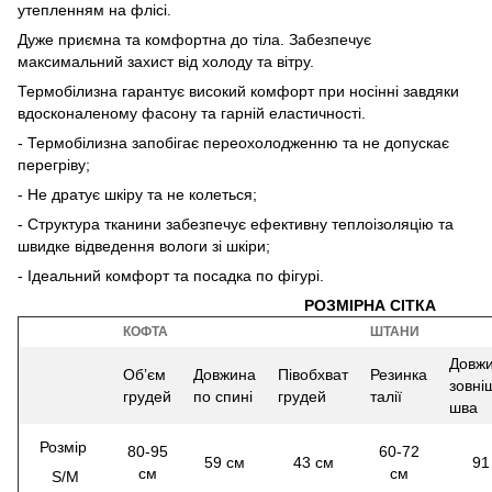
утепленням на флісі.
Дуже приємна та комфортна до тіла. Забезпечує
максимальний захист від холоду та вітру.
Термобілизна гарантує високий комфорт при носінні завдяки
вдосконаленому фасону та гарній еластичності.
- Термобілизна запобігає переохолодженню та не допускає
перегріву;
- Не дратує шкіру та не колеться;
- Структура тканини забезпечує ефективну теплоізоляцію та
швидке відведення вологи зі шкіри;
- Ідеальний комфорт та посадка по фігурі.
РОЗМІРНА СІТКА
КОФТА
ШТАНИ
Довж
Обʼєм
Довжина
Півобхват
Резинка
зовні
грудей
по спині
грудей
талії
шва
Розмір
80-95
60-72
59 см
43 см
91
см
см
S/M