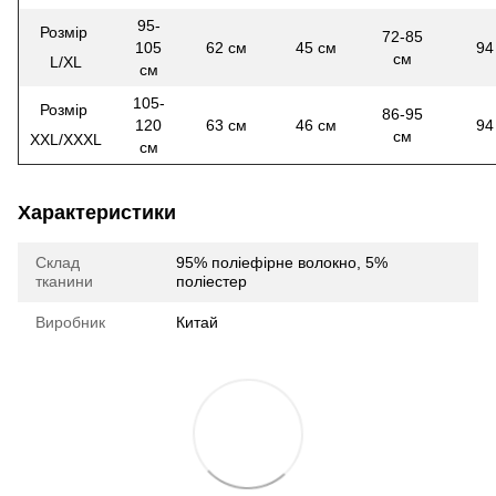
95-
Розмір
72-85
105
62 см
45 см
94
см
L/XL
см
105-
Розмір
86-95
120
63 см
46 см
94
см
XXL/XXXL
см
Характеристики
Склад
95% поліефірне волокно, 5%
тканини
поліестер
Виробник
Китай