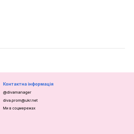
Контактна інформація
@divamanager
diva.prom@ukr.net
Ми в соцмережах