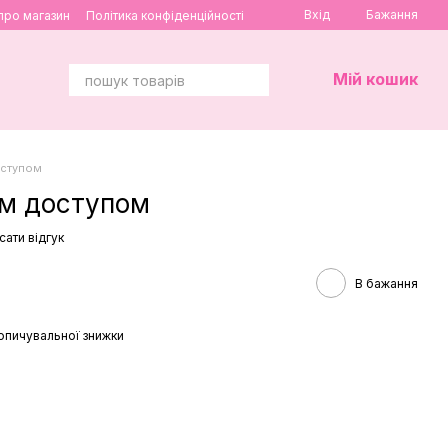
Вхід
Бажання
 про магазин
Політика конфіденційності
Мій кошик
оступом
им доступом
сати відгук
В бажання
опичувальної знижки