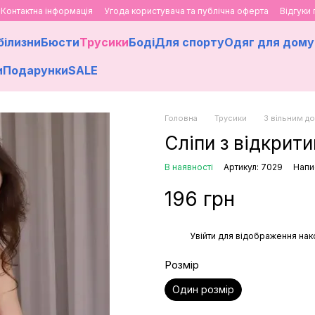
Контактна інформація
Угода користувача та публічна оферта
Відгуки
білизни
Бюсти
Трусики
Боді
Для спорту
Одяг для дому
и
Подарунки
SALE
Головна
Трусики
З вільним д
Сліпи з відкрит
В наявності
Артикул: 7029
Напи
196 грн
%
Увійти
для відображення нак
Розмір
Один розмір