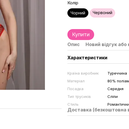
Колір
Червоний
Чорний
Купити
Опис
Новий відгук або
Характеристики
Країна виробник
Туреччина
Матеріал
80% поліам
Посадка
Середня
Тип трусиків
Сліпи
Стиль
Романтичн
Доставка (безкоштовна в