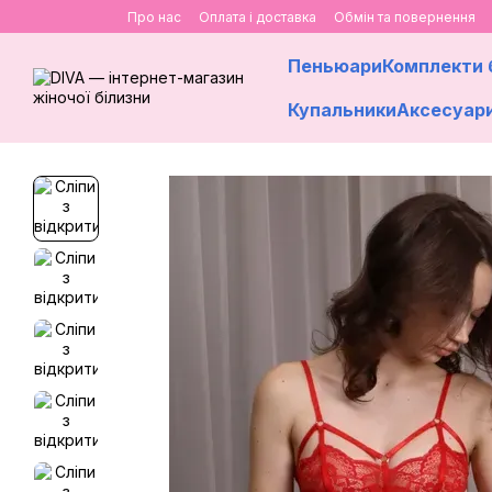
Перейти до основного контенту
Про нас
Оплата і доставка
Обмін та повернення
Пеньюари
Комплекти 
Купальники
Аксесуар