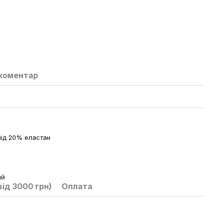
 коментар
ід 20% еластан
ий
ід 3000 грн)
Оплата