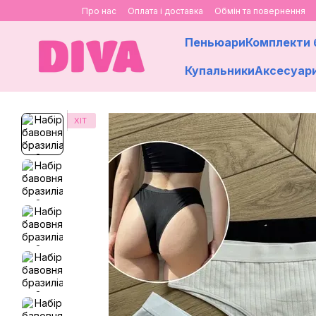
Перейти до основного контенту
Про нас
Оплата і доставка
Обмін та повернення
Пеньюари
Комплекти 
Купальники
Аксесуар
ХІТ