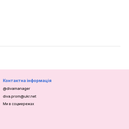
Контактна інформація
@divamanager
diva.prom@ukr.net
Ми в соцмережах