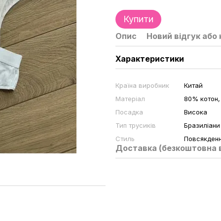
Купити
Опис
Новий відгук або
Характеристики
Країна виробник
Китай
Матеріал
80% котон,
Посадка
Висока
Тип трусиків
Бразиліани
Стиль
Повсякден
Доставка (безкоштовна в