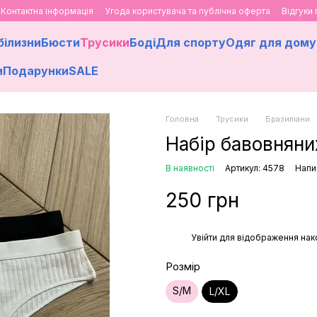
Контактна інформація
Угода користувача та публічна оферта
Відгуки
білизни
Бюсти
Трусики
Боді
Для спорту
Одяг для дому
и
Подарунки
SALE
Головна
Трусики
Бразиліани
Набір бавовняних
В наявності
Артикул: 4578
Напи
250 грн
%
Увійти
для відображення нак
Розмір
S/M
L/XL