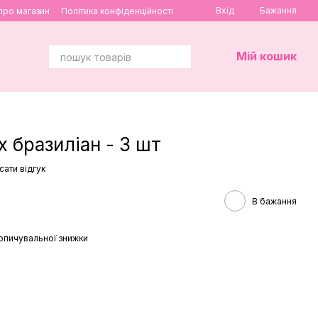
Вхід
Бажання
 про магазин
Політика конфіденційності
Мій кошик
 бразиліан - 3 шт
сати відгук
В бажання
опичувальної знижки