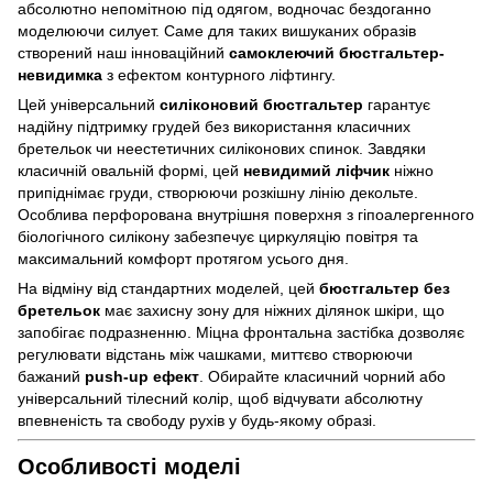
абсолютно непомітною під одягом, водночас бездоганно
моделюючи силует. Саме для таких вишуканих образів
створений наш інноваційний
самоклеючий бюстгальтер-
невидимка
з ефектом контурного ліфтингу.
Цей універсальний
силіконовий бюстгальтер
гарантує
надійну підтримку грудей без використання класичних
бретельок чи неестетичних силіконових спинок. Завдяки
класичній овальній формі, цей
невидимий ліфчик
ніжно
припіднімає груди, створюючи розкішну лінію декольте.
Особлива перфорована внутрішня поверхня з гіпоалергенного
біологічного силікону забезпечує циркуляцію повітря та
максимальний комфорт протягом усього дня.
На відміну від стандартних моделей, цей
бюстгальтер без
бретельок
має захисну зону для ніжних ділянок шкіри, що
запобігає подразненню. Міцна фронтальна застібка дозволяє
регулювати відстань між чашками, миттєво створюючи
бажаний
push-up ефект
. Обирайте класичний чорний або
універсальний тілесний колір, щоб відчувати абсолютну
впевненість та свободу рухів у будь-якому образі.
Особливості моделі