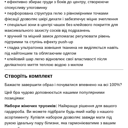
• ефективно збирає груди з боків до центру, створюючи
спокусливу улоговинку
• перфорована структура гелю з рівномірними точками
фіксації дозволяє шкірі дихати і забезпечує міцне зчеплення
• спеціальні зони в центрі чашок без клейового покриття для
максимального захисту сосків від подразнень
• зручний та міцний замок допомагає регулювати рівень
підтримки та ступінь ефекту push-up
• гладка ультратонка зовнішня тканина не виділяється навіть
під найтоншим та облягаючим одягом
• клейовий шар легко відновлює свої властивості після
делікатного миття теплою водою з милом
Створіть комплект
Бажаєте завершити образ і почуватися впевнено на всі 100%?
Цей бра чудово доповнюється нашими популярними
позиціями:
Набори жіночих трусиків:
Найкраще рішення для вашого
гардероба. Ви можете підібрати будь-який набір з нашого
асортименту. Купівля набором дозволяє завжди мати під
рукою ідеальну пару білизни, яка гармоніюватиме з вашим