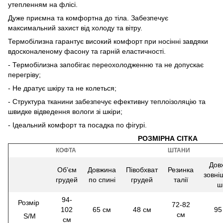
утепленням на флісі.
Дуже приємна та комфортна до тіла. Забезпечує
максимальний захист від холоду та вітру.
Термобілизна гарантує високий комфорт при носінні завдяки
вдосконаленому фасону та гарній еластичності.
- Термобілизна запобігає переохолодженню та не допускає
перегріву;
- Не дратує шкіру та не колеться;
- Структура тканини забезпечує ефективну теплоізоляцію та
швидке відведення вологи зі шкіри;
- Ідеальний комфорт та посадка по фігурі.
РОЗМІРНА СІТКА
КОФТА
ШТАНИ
Дов
Обʼєм
Довжина
Півобхват
Резинка
зовні
грудей
по спині
грудей
талії
ш
94-
Розмір
72-82
102
65 см
48 см
95
см
S/M
см