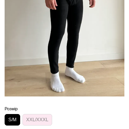
Розмір
S/M
XXL/XXXL