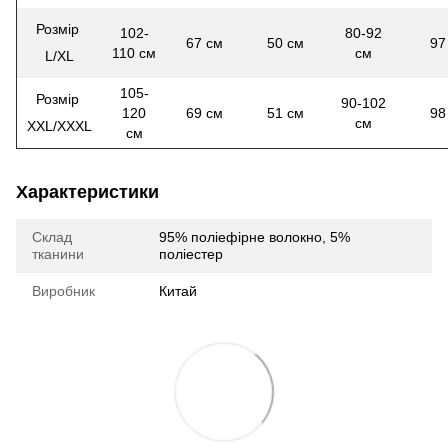
Розмір
102-
80-92
67 см
50 см
97
110 см
см
L/XL
105-
Розмір
90-102
120
69 см
51 см
98
см
XXL/XXXL
см
Характеристики
Склад
95% поліефірне волокно, 5%
тканини
поліестер
Виробник
Китай