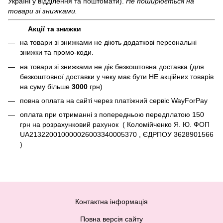
Україні у відділення та поштомати).
Не поширюється на
товари зі знижками.
Акції та знижки
на товари зі знижками не діють додаткові персональні
знижки та промо-коди.
на товари зі знижками не діє безкоштовна доставка (для
безкоштовної доставки у чеку має бути НЕ акційних товарів
на суму більше
3000
грн)
повна оплата на сайті через платіжний сервіc WayForPay
оплата при отриманні з попередньою передплатою 150
грн на розрахунковий рахунок ( Коломійченко Я. Ю. ФОП
UA213220010000026003340005370 , ЄДРПОУ 3628901566
)
Контактна інформація
Повна версія сайту