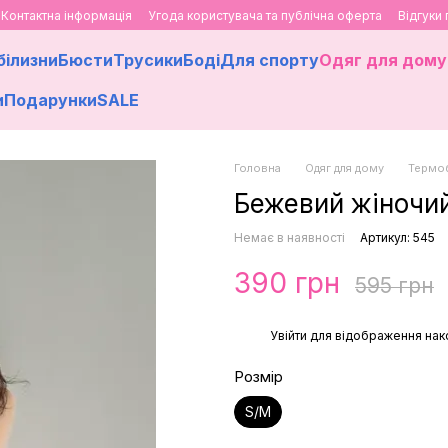
Контактна інформація
Угода користувача та публічна оферта
Відгуки
білизни
Бюсти
Трусики
Боді
Для спорту
Одяг для дому
и
Подарунки
SALE
Головна
Одяг для дому
Термоб
Бежевий жіночи
Немає в наявності
Артикул: 545
390 грн
595 грн
%
Увійти
для відображення нак
Розмір
S/M