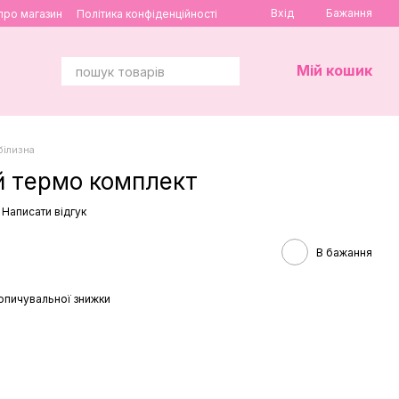
Вхід
Бажання
 про магазин
Політика конфіденційності
Мій кошик
ілизна
й термо комплект
Написати відгук
В бажання
опичувальної знижки