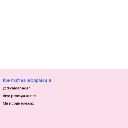
Контактна інформація
@divamanager
diva.prom@ukr.net
Ми в соцмережах