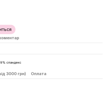
иться
 коментар
19% спандекс
ід 3000 грн)
Оплата