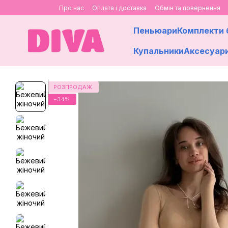
Перейти до основного контенту
Про нас
Оплата і доставка
Обмін та повернення
Пеньюари
Комплекти 
Купальники
Аксесуар
РОЗПРОДАЖ
−34%