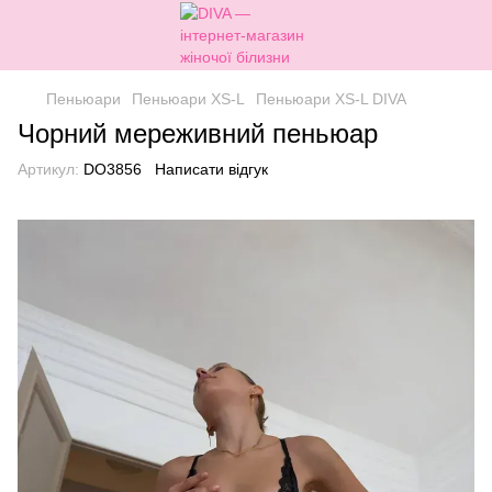
Пеньюари
Пеньюари XS-L
Пеньюари XS-L DIVA
Чорний мереживний пеньюар
Артикул:
DO3856
Написати відгук