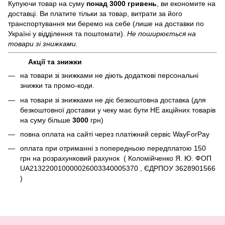
Купуючи товар на суму
понад 3000 гривень
, ви економите на
доставці. Ви платите тільки за товар, витрати за його
транспортування ми беремо на себе (лише на доставки по
Україні у відділення та поштомати).
Не поширюється на
товари зі знижками.
Акції та знижки
на товари зі знижками не діють додаткові персональні
знижки та промо-коди.
на товари зі знижками не діє безкоштовна доставка (для
безкоштовної доставки у чеку має бути НЕ акційних товарів
на суму більше
3000
грн)
повна оплата на сайті через платіжний сервіc WayForPay
оплата при отриманні з попередньою передплатою 150
грн на розрахунковий рахунок ( Коломійченко Я. Ю. ФОП
UA213220010000026003340005370 , ЄДРПОУ 3628901566
)