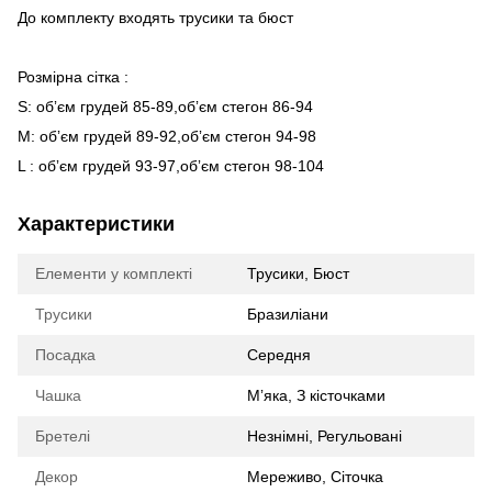
До комплекту входять трусики та бюст
Розмірна сітка :
S: обʼєм грудей 85-89,обʼєм стегон 86-94
М: обʼєм грудей 89-92,обʼєм стегон 94-98
L : обʼєм грудей 93-97,обʼєм стегон 98-104
Характеристики
Елементи у комплекті
Трусики, Бюст
Трусики
Бразиліани
Посадка
Середня
Чашка
Мʼяка, З кісточками
Бретелі
Незнімні, Регульовані
Декор
Мереживо, Сіточка