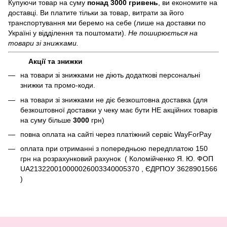
Купуючи товар на суму
понад 3000 гривень
, ви економите на
доставці. Ви платите тільки за товар, витрати за його
транспортування ми беремо на себе (лише на доставки по
Україні у відділення та поштомати).
Не поширюється на
товари зі знижками.
Акції та знижки
на товари зі знижками не діють додаткові персональні
знижки та промо-коди.
на товари зі знижками не діє безкоштовна доставка (для
безкоштовної доставки у чеку має бути НЕ акційних товарів
на суму більше
3000
грн)
повна оплата на сайті через платіжний сервіc WayForPay
оплата при отриманні з попередньою передплатою 150
грн на розрахунковий рахунок ( Коломійченко Я. Ю. ФОП
UA213220010000026003340005370 , ЄДРПОУ 3628901566
)