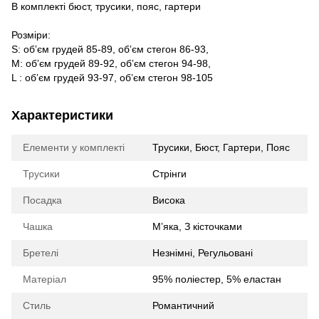
В комплекті бюст, трусики, пояс, гартери
Розміри:
S: обʼєм грудей 85-89, обʼєм стегон 86-93,
М: обʼєм грудей 89-92, обʼєм стегон 94-98,
L : обʼєм грудей 93-97, обʼєм стегон 98-105
Характеристики
Елементи у комплекті
Трусики, Бюст, Гартери, Пояс
Трусики
Стрінги
Посадка
Висока
Чашка
Мʼяка, З кісточками
Бретелі
Незнімні, Регульовані
Матеріал
95% поліестер, 5% еластан
Стиль
Романтичний