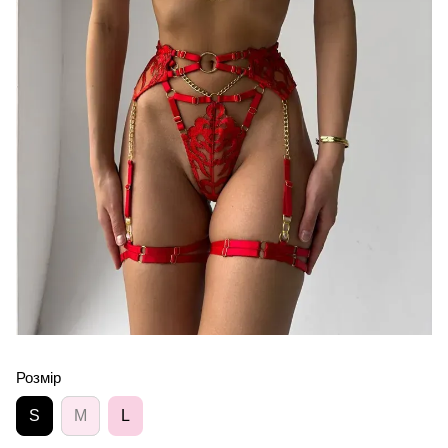
Розмір
S
M
L