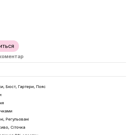
иться
 коментар
и, Бюст, Гартери, Пояс
и
ня
очками
ні, Регульовані
иво, Сіточка