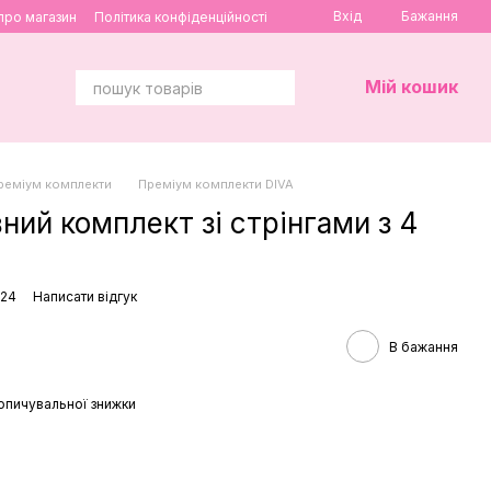
Вхід
Бажання
 про магазин
Політика конфіденційності
Мій кошик
реміум комплекти
Преміум комплекти DIVA
ий комплект зі стрінгами з 4
324
Написати відгук
В бажання
опичувальної знижки