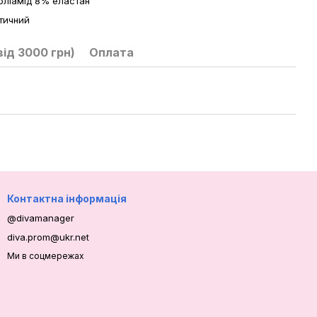
оліамід 8% еластан
тичний
ід 3000 грн)
Оплата
Контактна інформація
@divamanager
diva.prom@ukr.net
Ми в соцмережах