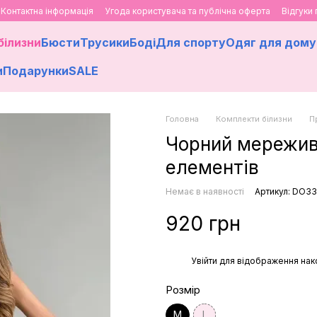
Контактна інформація
Угода користувача та публічна оферта
Відгуки
білизни
Бюсти
Трусики
Боді
Для спорту
Одяг для дому
и
Подарунки
SALE
Головна
Комплекти білизни
П
Чорний мереживн
елементів
Немає в наявності
Артикул: DO3
920 грн
%
Увійти
для відображення нак
Розмір
M
L