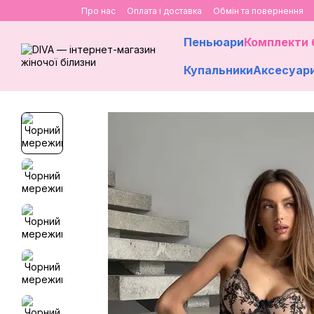
Перейти до основного контенту
Про нас
Оплата і доставка
Обмін та повернення
Пеньюари
Комплекти 
Купальники
Аксесуар