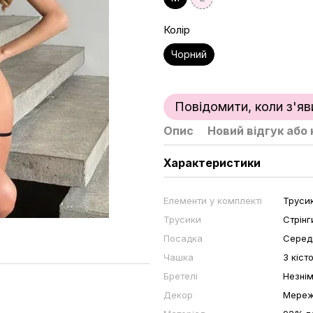
Колір
Чорний
Повідомити, коли з'яв
Опис
Новий відгук або
Характеристики
Елементи у комплекті
Трусик
Трусики
Стрінг
Посадка
Серед
Чашка
З кіст
Бретелі
Незнім
Декор
Мереж