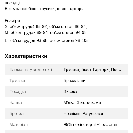
посадці
В комплекті бюст, трусики, пояс, гартери
Розміри:
S: обʼєм грудей 85-92, обʼєм стегон 86-94,
М: обʼєм грудей 89-94, обʼєм стегон 94-98,
L : обʼєм грудей 93-98, обʼєм стегон 98-105
Характеристики
Елементи у комплекті
Трусики, Бюст, Гартери, Пояс
Трусики
Бразиліани
Посадка
Висока
Чашка
Мʼяка, З кісточками
Бретелі
Незнімні, Регульовані
Матеріал
95% поліестер, 5% еластан