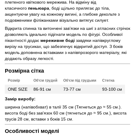
плетеного квіткового мережива. На відміну від
класичного
пеньюара
, боді щільно прилягає до тіла,
акцентуючи увагу на кожному вигині, а глибоке декольте з
подовженими філіжанками візуально витягує силует.
Відкрита спинка та витончені зав’язки на шиї з атласних стрічок
дозволяють ідеально підігнати модель по фігурі. Особливої
пікантності додає
мереживне боді
завдяки напівкруглому
вирізу на трусиках, що забезпечує відкритий доступ. З боків
модель доповнена вставками з напівпрозорого матеріалу, які
додають образу легкості.
Розмірна сітка
Розмір
Обʼєм грудей
Обʼєм під грудьми
Стегна
ONE SIZE
86-91 см
73-77 см
93-100 см
Замір виробу:
ширина (напівобхват) в талії 35 см (Тягнеться до ≈ 55 см.).
висота боді без зав'язок 60 см (тягнеться до ≈ 95 см.), висота
трусів 28 см, вставки з боків 15 см.
Особливості моделі