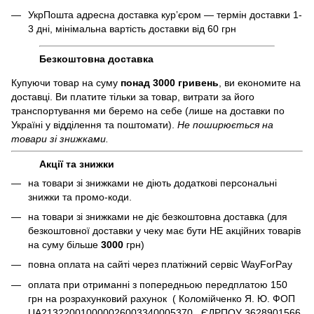
УкрПошта адресна доставка курʼєром — термін доставки 1-
3 дні, мінімальна вартість доставки від 60 грн
Безкоштовна доставка
Купуючи товар на суму
понад 3000 гривень
, ви економите на
доставці. Ви платите тільки за товар, витрати за його
транспортування ми беремо на себе (лише на доставки по
Україні у відділення та поштомати).
Не поширюється на
товари зі знижками.
Акції та знижки
на товари зі знижками не діють додаткові персональні
знижки та промо-коди.
на товари зі знижками не діє безкоштовна доставка (для
безкоштовної доставки у чеку має бути НЕ акційних товарів
на суму більше
3000
грн)
повна оплата на сайті через платіжний сервіc WayForPay
оплата при отриманні з попередньою передплатою 150
грн на розрахунковий рахунок ( Коломійченко Я. Ю. ФОП
UA213220010000026003340005370 , ЄДРПОУ 3628901566