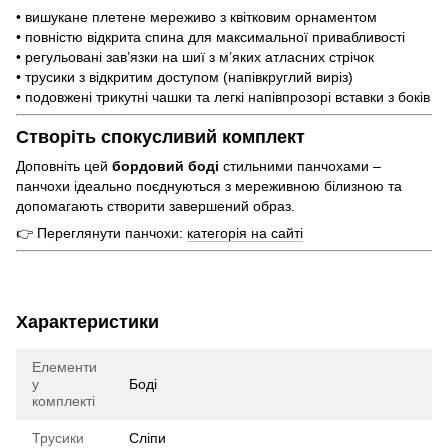
• вишукане плетене мереживо з квітковим орнаментом
• повністю відкрита спина для максимальної привабливості
• регульовані зав’язки на шиї з м’яких атласних стрічок
• трусики з відкритим доступом (напівкруглий виріз)
• подовжені трикутні чашки та легкі напівпрозорі вставки з боків
Створіть спокусливий комплект
Доповніть цей
бордовий боді
стильними панчохами –
панчохи ідеально поєднуються з мереживною білизною та
допомагають створити завершений образ.
👉 Переглянути панчохи:
категорія на сайті
Характеристики
Елементи
у
Боді
комплекті
Трусики
Сліпи