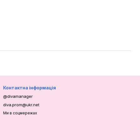
Контактна інформація
@divamanager
diva.prom@ukr.net
Ми в соцмережах