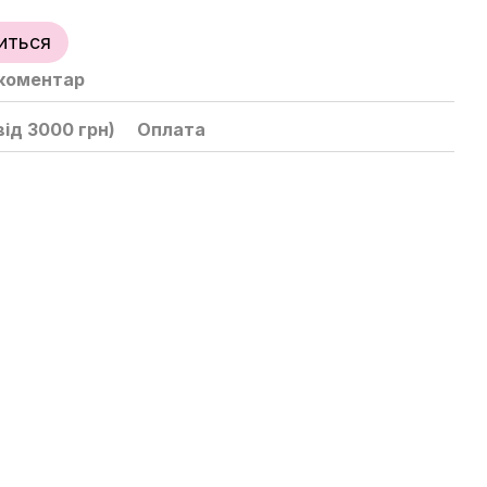
иться
 коментар
ід 3000 грн)
Оплата