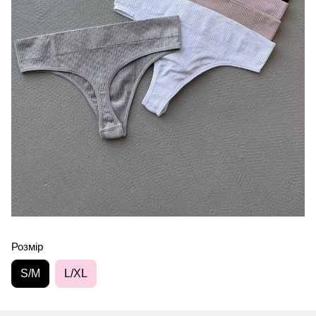
Розмір
S/M
L/XL